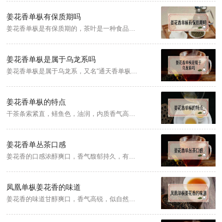
姜花香单枞有保质期吗
姜花香单枞是有保质期的，茶叶是一种食品，食品都是有保质期的，单枞茶的保质期一般情况下是一到两年，而茶叶保存的关键在于，茶叶本身水分含量的高低与小包装茶所用的包装材料的防潮性能等。...
姜花香单枞是属于乌龙系吗
姜花香单枞是属于乌龙系，又名“通天香单枞”，因其茶叶有突出的姜花香味，香气冲天，故茶农称之“通天香”，是凤凰单枞十大花蜜香型珍贵名枞之一，母树单株产量1公斤以上。...
姜花香单枞的特点
干茶条索紧直，鳝鱼色，油润，内质香气高锐，似自然的姜花香味明显，汤色金黄明亮，滋味甘醇爽口。因其茶叶有突出的姜花香味，香气冲天，故茶农称之“通天香”，是凤凰单枞十大花蜜香型珍贵名枞之一，母树单株产量1公斤以上。...
姜花香单丛茶口感
姜花香的口感浓醇爽口，香气馥郁持久，有明显的姜花“特韵”，回味甘滑，极耐冲泡，饮之齿颊生香，成茶到年底“返春”回香，香味更佳，是凤凰单枞十大花蜜香型珍贵名枞之一，母树单株产量1公斤以上。...
凤凰单枞姜花香的味道
姜花香的味道甘醇爽口，香气高锐，似自然的姜花香味明显，条索紧直，鳝鱼色，油润，汤色金黄明亮，母树及其后代主要分布在广东省潮安县凤凰镇凤西村委会中坪村。...