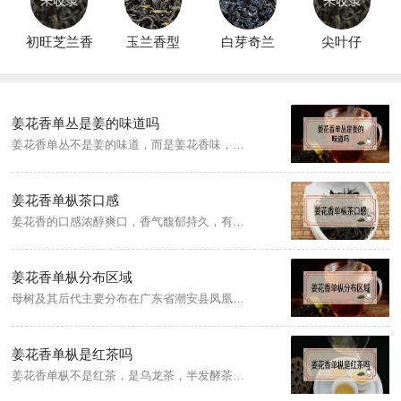
初旺芝兰香
玉兰香型
白芽奇兰
尖叶仔
姜花香单丛是姜的味道吗
姜花香单丛不是姜的味道，而是姜花香味，因其茶叶有突出的姜花香味，香气冲天，故茶农称之“通天香”，是凤凰单枞十大花蜜香型珍贵名枞之一，母树单株产量1公斤以上。...
姜花香单枞茶口感
姜花香的口感浓醇爽口，香气馥郁持久，有明显的姜花“特韵”，回味甘滑，极耐冲泡，饮之齿颊生香，成茶到年底“返春”回香，香味更佳，是凤凰单枞十大花蜜香型珍贵名枞之一，母树单株产量1公斤以上。...
姜花香单枞分布区域
母树及其后代主要分布在广东省潮安县凤凰镇凤西村委会中坪村，子树在马来西亚，是凤凰水仙群体种的优异单株系。另外越南，泰国也有分布。相传母树植于明代末期，距今有400多年历史。...
姜花香单枞是红茶吗
姜花香单枞不是红茶，是乌龙茶，半发酵茶，乌龙茶是经过采摘、萎凋、摇青、炒青、揉捻、烘焙等工序后制出的品质优异的茶类，而红茶属于全发酵茶。另外，姜花香单枞，又名“通天香单枞”，因其茶叶有突出的姜花香味，香气冲天，故茶农称之“通天香”。...