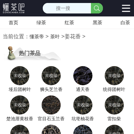
首页
绿茶
红茶
黑茶
白茶
当前位置：
>
>
姜花香
>
懂茶帝
茶叶
热门茶品
垭后团树叶
狮头芝兰香
通天香
统得团树叶
楚池厝黄枝香
官目石玉兰香
坑墘柚花香
雷扣柴