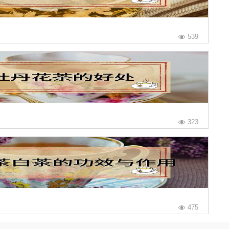
539
323
475