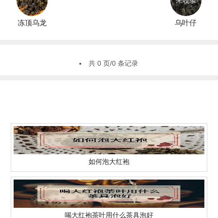
冻顶乌龙
乌叶仔
共 0 页/0 条记录
如何泡大红袍
喝大红袍茶叶用什么茶具泡好