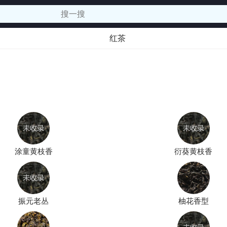
红茶
涂童黄枝香
衍葵黄枝香
振元老丛
柚花香型