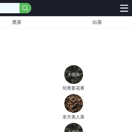
黑茶
白茶
坑墘姜花香
东方美人茶