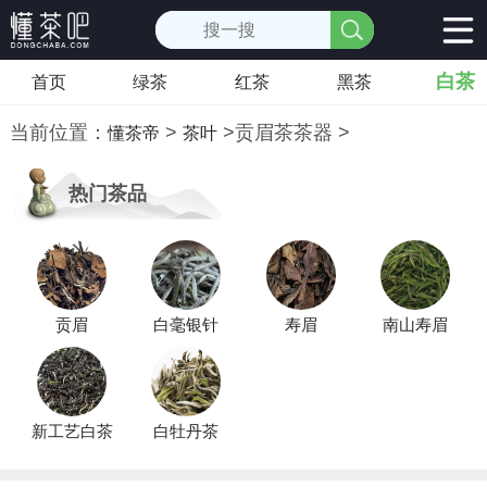
白茶
首页
绿茶
红茶
黑茶
当前位置：
>
>
贡眉茶茶器
>
懂茶帝
茶叶
热门茶品
贡眉
白毫银针
寿眉
南山寿眉
新工艺白茶
白牡丹茶