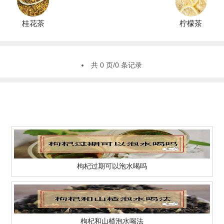
桂花茶
柠檬茶
共 0 页/0 条记录
枸杞过期可以泡水喝吗
枸杞和山楂泡水喝法