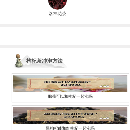
洛神花茶
枸杞茶冲泡方法
胎菊可以和枸杞一起泡吗
黑枸杞能和红枸杞一起泡吗