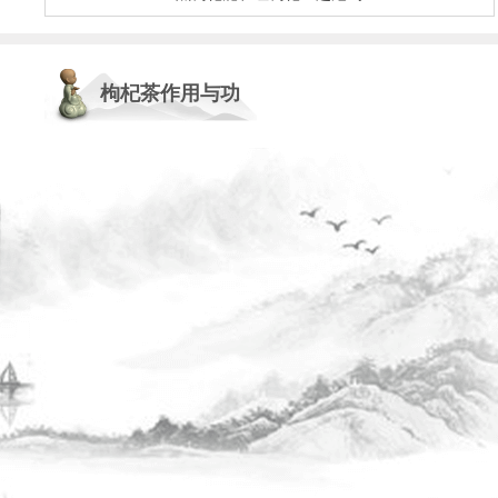
枸杞茶作用与功
效