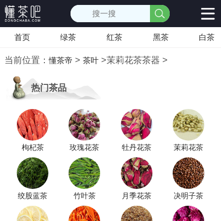
首页
绿茶
红茶
黑茶
白茶
当前位置：
>
>
茉莉花茶茶器
>
懂茶帝
茶叶
热门茶品
枸杞茶
玫瑰花茶
牡丹花茶
茉莉花茶
绞股蓝茶
竹叶茶
月季花茶
决明子茶