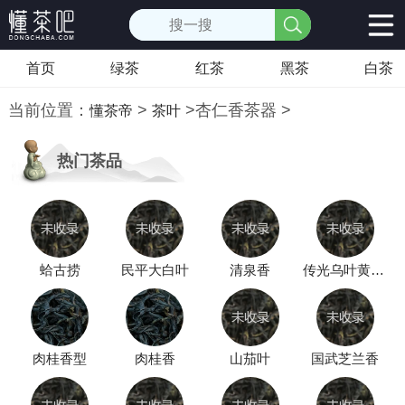
首页
绿茶
红茶
黑茶
白茶
当前位置：
>
>
杏仁香茶器
>
懂茶帝
茶叶
热门茶品
蛤古捞
民平大白叶
清泉香
传光乌叶黄枝香
肉桂香型
肉桂香
山茄叶
国武芝兰香