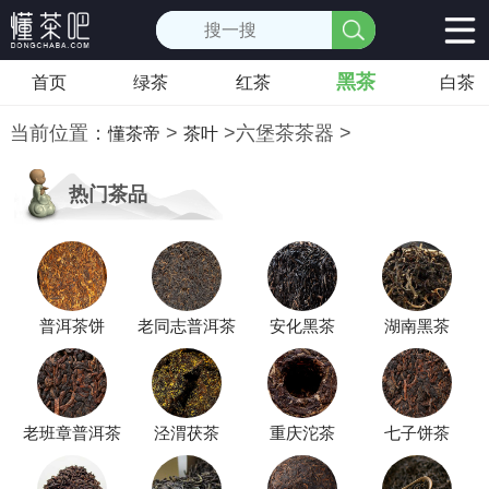
黑茶
首页
绿茶
红茶
白茶
当前位置：
>
>
六堡茶茶器
>
懂茶帝
茶叶
热门茶品
普洱茶饼
老同志普洱茶
安化黑茶
湖南黑茶
老班章普洱茶
泾渭茯茶
重庆沱茶
七子饼茶