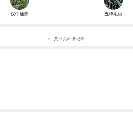
汉中仙毫
五峰毛尖
共 0 页/0 条记录