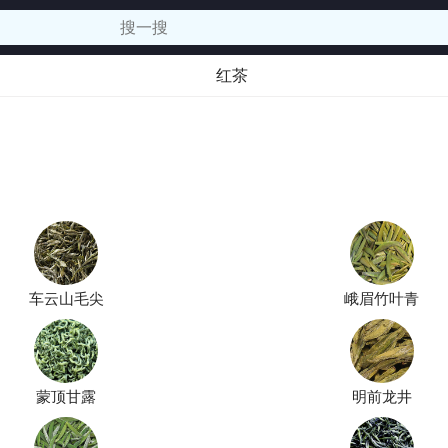
红茶
车云山毛尖
峨眉竹叶青
蒙顶甘露
明前龙井