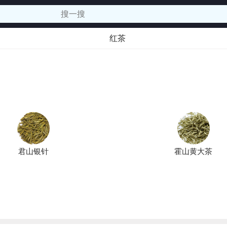
红茶
君山银针
霍山黄大茶