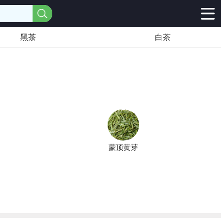
黑茶
白茶
蒙顶黄芽