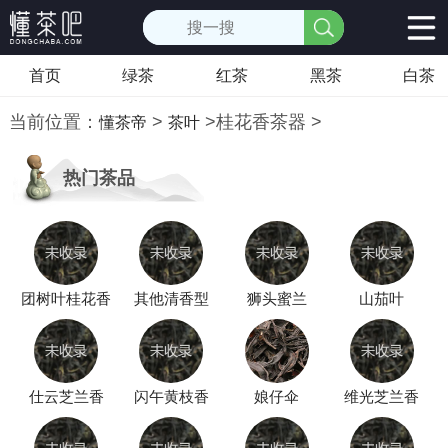
首页
绿茶
红茶
黑茶
白茶
当前位置：
>
>
桂花香茶器
>
懂茶帝
茶叶
热门茶品
团树叶桂花香
其他清香型
狮头蜜兰
山茄叶
仕云芝兰香
闪午黄枝香
娘仔伞
维光芝兰香