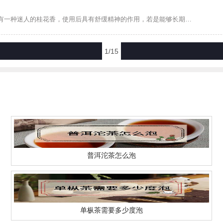
喝桂花茶的好处有通气和胃、愉悦心情、促进胃肠道健康等，桂花中带有一种迷人的桂花香，使用后具有舒缓精神的作用，若是能够长期坚持使用桂花茶，那么身体、心里的神经平衡就能够恢复，提神效果自然非常的不错。...
1/15
普洱沱茶怎么泡
单枞茶需要多少度泡