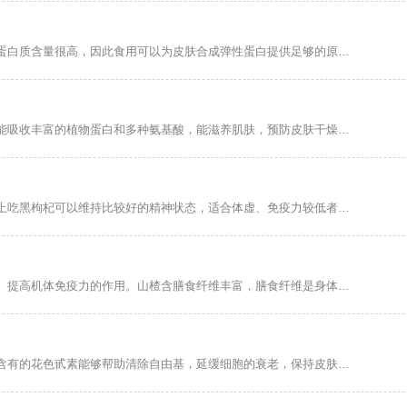
红豆薏米茶具有去湿排毒、补充营养、镇静解热的功效，红豆薏米中的蛋白质含量很高，因此食用可以为皮肤合成弹性蛋白提供足够的原料，还含有丰富的维生素，可以增强皮肤抵抗力。...
桃花泡水喝具有美容养颜、消食顺气、活血化瘀的功效，平时喝桃花茶能吸收丰富的植物蛋白和多种氨基酸，能滋养肌肤，预防皮肤干燥粗糙，也能减少皱纹生成，平时坚持饮用，可以延缓皮肤衰老，让皮肤变得爽滑细嫩而有弹性。...
喝黑枸杞茶具有改善睡眠、保肝明目、延缓衰老的功效，一般来说，早上吃黑枸杞可以维持比较好的精神状态，适合体虚、免疫力较低者。如果你是上班族，可以选择下午吃黑枸杞，因为黑枸杞有缓解视疲劳、保肝明目的功效。黑枸杞补血安神，能有效改善睡眠，失眠多梦者，晚上吃黑枸杞是不错选择。...
山楂富含多种营养物质，维生素和胡萝卜素非常丰富，有美容、防衰老、提高机体免疫力的作用。山楂含膳食纤维丰富，膳食纤维是身体的“肠道清道夫”，可促进肠道的蠕动和消化腺的分泌，有利于食肠的消化和废物的排泄，促进体内的物质代谢。...
黑枸杞茶具有保护视力、美容护肤、改善循环的功效，另外，黑枸杞中含有的花色甙素能够帮助清除自由基，延缓细胞的衰老，保持皮肤的健康状态;其次就是黑枸杞中含有的花青素能够抗氧化，保护大脑细胞，延缓大脑衰老。...