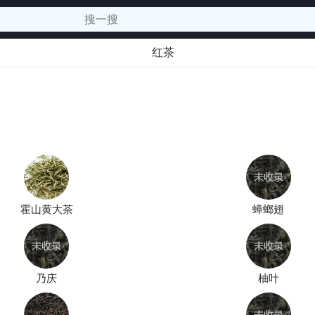
红茶
霍山黄大茶
蟑螂翅
乃庆
柚叶