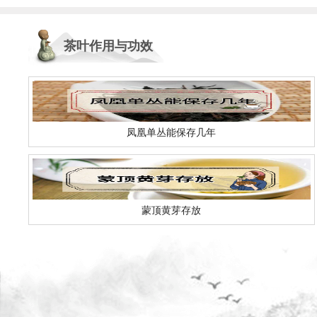
茶叶作用与功效
凤凰单丛能保存几年
蒙顶黄芽存放