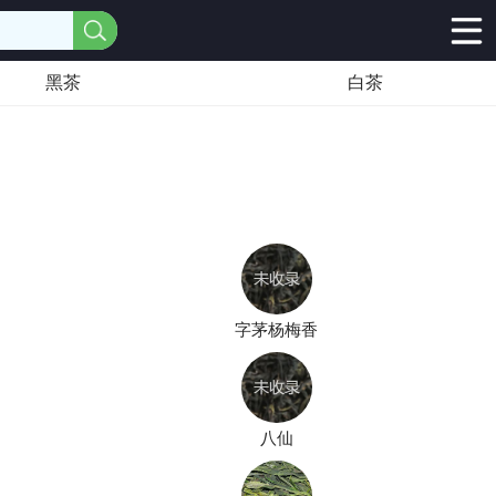
黑茶
白茶
字茅杨梅香
八仙