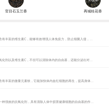
官目石玉兰香
再城桂花香
柠檬茶具有减肥塑身、促进钙吸收、美白护肤的作用，另外，柠檬茶中含有丰富的维生素C，能够有效增强人体免疫力，防止细菌入侵，帮助人体对抗流感，支气管炎等炎症，所以喝柠檬水能起到抗菌消炎的作用。...
绿茶具有抗衰老、防辐射、美容护肤的功效，另外，绿茶中含强效的抗氧化剂以及维生素C，不但可以清除体内的自由基，还能分泌出对抗紧张压力的荷尔蒙。...
红糖姜茶具有暖宫活血、缓解胃寒、温补身体的功效，另外，红糖姜茶含有丰富的微量元素铁，它能加快体内血红细胞的再生，提高身体造血功能。...
黑茶具有降血糖、降血压、帮助减肥的功效，另外，黑茶中的茶色素是一种强效的抗氧化剂，具有清除人体中损害健康细胞的自由基的作用，从而缓解皮肤老化和皱纹的出现，经常饮用黑茶具有不错的美容效果。...